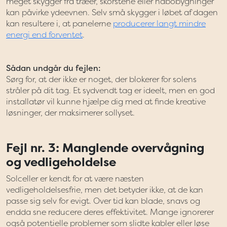
meget skygger fra træer, skorstene eller nabobygninger
kan påvirke ydeevnen. Selv små skygger i løbet af dagen
kan resultere i, at panelerne
producerer langt mindre
energi end forventet
.
Sådan undgår du fejlen:
Sørg for, at der ikke er noget, der blokerer for solens
stråler på dit tag. Et sydvendt tag er ideelt, men en god
installatør vil kunne hjælpe dig med at finde kreative
løsninger, der maksimerer sollyset.
Fejl nr. 3: Manglende overvågning
og vedligeholdelse
Solceller er kendt for at være næsten
vedligeholdelsesfrie, men det betyder ikke, at de kan
passe sig selv for evigt. Over tid kan blade, snavs og
endda sne reducere deres effektivitet. Mange ignorerer
også potentielle problemer som slidte kabler eller løse