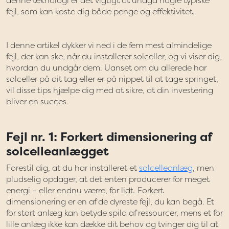
denne teknologi er det vigtigt at undgå nogle typiske
fejl, som kan koste dig både penge og effektivitet.
I denne artikel dykker vi ned i de fem mest almindelige
fejl, der kan ske, når du installerer solceller, og vi viser dig,
hvordan du undgår dem. Uanset om du allerede har
solceller på dit tag eller er på nippet til at tage springet,
vil disse tips hjælpe dig med at sikre, at din investering
bliver en succes.
Fejl nr. 1: Forkert dimensionering af
solcelleanlægget
Forestil dig, at du har installeret et
solcelleanlæg
, men
pludselig opdager, at det enten producerer for meget
energi – eller endnu værre, for lidt. Forkert
dimensionering er en af de dyreste fejl, du kan begå. Et
for stort anlæg kan betyde spild af ressourcer, mens et for
lille anlæg ikke kan dække dit behov og tvinger dig til at