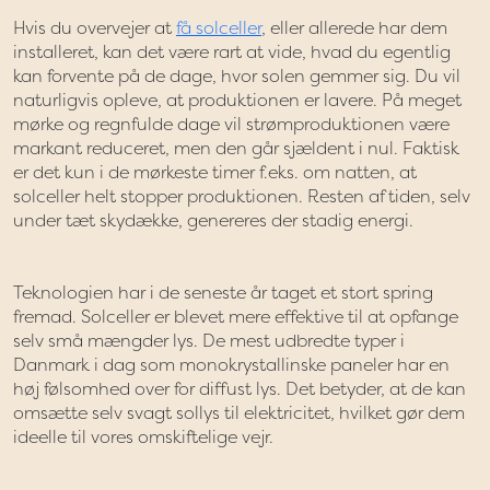
Hvis du overvejer at
få solceller
, eller allerede har dem
installeret, kan det være rart at vide, hvad du egentlig
kan forvente på de dage, hvor solen gemmer sig. Du vil
naturligvis opleve, at produktionen er lavere. På meget
mørke og regnfulde dage vil strømproduktionen være
markant reduceret, men den går sjældent i nul. Faktisk
er det kun i de mørkeste timer f.eks. om natten, at
solceller helt stopper produktionen. Resten af tiden, selv
under tæt skydække, genereres der stadig energi.
Teknologien har i de seneste år taget et stort spring
fremad. Solceller er blevet mere effektive til at opfange
selv små mængder lys. De mest udbredte typer i
Danmark i dag som monokrystallinske paneler har en
høj følsomhed over for diffust lys. Det betyder, at de kan
omsætte selv svagt sollys til elektricitet, hvilket gør dem
ideelle til vores omskiftelige vejr.