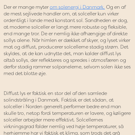
Der er mange myter
om solenergi i Danmark.
Og en af
de mest sejlivede handler om, at solceller kun virker
ordentligt i lande med konstant sol. Sandheden er dog,
at moderne solceller er langt mere robuste og fleksible,
end mange tror. De er nemlig ikke afhængige af direkte
sollys alene. Når himlen er dækket af skyer, og lyset virker
mat og diffust, producerer solcellerne stadig strøm. Det
skyldes, at de kan udnytte det, man kalder diffust lys
altså sollys, der reflekteres og spredes i atmosfæren og
derfor stadig rammer solpanelerne, selvom solen ikke ses
med det blotte øje.
Diffust lys er faktisk en stor del af den samlede
solindstråling i Danmark. Faktisk er det sådan, at
solceller i Norden generelt performer bedre end man
skulle tro, netop fordi temperaturen er lavere, og køligere
solceller arbejder mere effektivt. Solcellernes
virkningsgrad falder nemlig ved høje temperaturer, så
herhjemme har vi faktisk et klima, som trods det grå