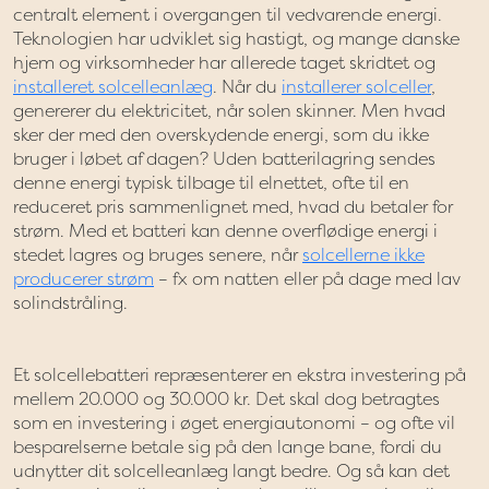
centralt element i overgangen til vedvarende energi.
Teknologien har udviklet sig hastigt, og mange danske
hjem og virksomheder har allerede taget skridtet og
installeret solcelleanlæg
. Når du
installerer solceller
,
genererer du elektricitet, når solen skinner. Men hvad
sker der med den overskydende energi, som du ikke
bruger i løbet af dagen? Uden batterilagring sendes
denne energi typisk tilbage til elnettet, ofte til en
reduceret pris sammenlignet med, hvad du betaler for
strøm. Med et batteri kan denne overflødige energi i
stedet lagres og bruges senere, når
solcellerne ikke
producerer strøm
– fx om natten eller på dage med lav
solindstråling.
Et solcellebatteri repræsenterer en ekstra investering på
mellem 20.000 og 30.000 kr. Det skal dog betragtes
som en investering i øget energiautonomi – og ofte vil
besparelserne betale sig på den lange bane, fordi du
udnytter dit solcelleanlæg langt bedre. Og så kan det