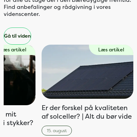
for alle at tage del i den bæredygtige fremtid.
Find anbefalinger og rådgivning i vores
videnscenter.
Gå til viden
Læs artikel
Læs artikel
Er der forskel på kvaliteten
is mit
af solceller? | Alt du bør vide
 i stykker?
15. august