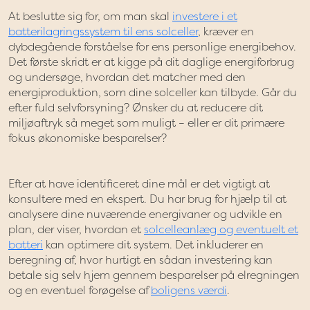
At beslutte sig for, om man skal
investere i et
batterilagringssystem til ens solceller
, kræver en
dybdegående forståelse for ens personlige energibehov.
Det første skridt er at kigge på dit daglige energiforbrug
og undersøge, hvordan det matcher med den
energiproduktion, som dine solceller kan tilbyde. Går du
efter fuld selvforsyning? Ønsker du at reducere dit
miljøaftryk så meget som muligt – eller er dit primære
fokus økonomiske besparelser?
Efter at have identificeret dine mål er det vigtigt at
konsultere med en ekspert. Du har brug for hjælp til at
analysere dine nuværende energivaner og udvikle en
plan, der viser, hvordan et
solcelleanlæg og eventuelt et
batteri
kan optimere dit system. Det inkluderer en
beregning af, hvor hurtigt en sådan investering kan
betale sig selv hjem gennem besparelser på elregningen
og en eventuel forøgelse af
boligens værdi
.