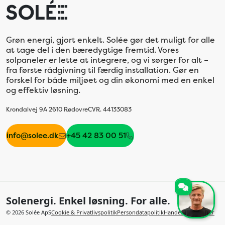
Grøn energi, gjort enkelt. Solée gør det muligt for alle
at tage del i den bæredygtige fremtid. Vores
solpaneler er lette at integrere, og vi sørger for alt –
fra første rådgivning til færdig installation. Gør en
forskel for både miljøet og din økonomi med en enkel
og effektiv løsning.
Krondalvej 9A 2610 Rødovre
CVR. 44133083
info@solee.dk
+45 42 83 00 51
Solenergi. Enkel løsning. For alle.
©
2026
Solée ApS
Cookie & Privatlivspolitik
Persondatapolitik
Handelsbetingelser