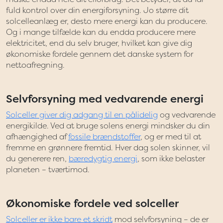
fuld kontrol over din energiforsyning. Jo større dit
solcelleanlæg er, desto mere energi kan du producere.
Og i mange tilfælde kan du endda producere mere
elektricitet, end du selv bruger, hvilket kan give dig
økonomiske fordele gennem det danske system for
nettoafregning.
Selvforsyning med vedvarende energi
Solceller giver dig adgang til en pålidelig
og vedvarende
energikilde. Ved at bruge solens energi mindsker du din
afhængighed af
fossile brændstoffer
, og er med til at
fremme en grønnere fremtid. Hver dag solen skinner, vil
du generere ren,
bæredygtig energi
, som ikke belaster
planeten – tværtimod.
Økonomiske fordele ved solceller
Solceller er ikke bare et skridt
mod selvforsyning – de er