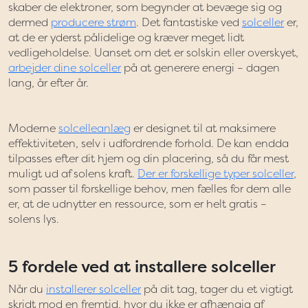
skaber de elektroner, som begynder at bevæge sig og
dermed
producere strøm
. Det fantastiske ved
solceller
er,
at de er yderst pålidelige og kræver meget lidt
vedligeholdelse. Uanset om det er solskin eller overskyet,
arbejder dine solceller
på at generere energi – dagen
lang, år efter år.
Moderne
solcelleanlæg
er designet til at maksimere
effektiviteten, selv i udfordrende forhold. De kan endda
tilpasses efter dit hjem og din placering, så du får mest
muligt ud af solens kraft.
Der er forskellige typer solceller
,
som passer til forskellige behov, men fælles for dem alle
er, at de udnytter en ressource, som er helt gratis –
solens lys.
5 fordele ved at installere solceller
Når du
installerer solceller
på dit tag, tager du et vigtigt
skridt mod en fremtid, hvor du ikke er afhængig af