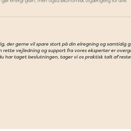
e gør energi grøn, men også økonomisk tilgængelig for alle.
ig, der gerne vil spare stort på din elregning og samtidig g
n rette vejledning og support fra vores eksperter er over
 du har taget beslutningen, tager vi os praktisk talt af rest