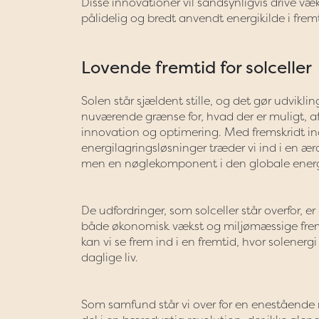
Disse innovationer vil sandsynligvis drive væk
pålidelig og bredt anvendt energikilde i frem
Lovende fremtid for solceller
Solen står sjældent stille, og det gør udviklin
nuværende grænse for, hvad der er muligt, af
innovation og optimering. Med fremskridt in
energilagringsløsninger træder vi ind i en æra
men en nøglekomponent i den globale energ
De udfordringer, som solceller står overfor, e
både økonomisk vækst og miljømæssige fremskr
kan vi se frem ind i en fremtid, hvor solenerg
daglige liv.
Som samfund står vi over for en enestående mu