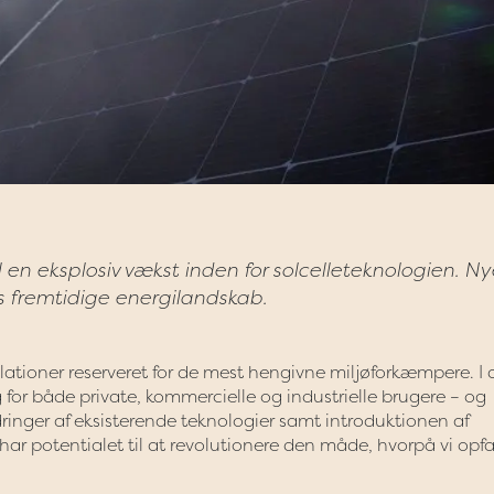
til en eksplosiv vækst inden for solcelleteknologien. N
es fremtidige energilandskab.
llationer reserveret for de mest hengivne miljøforkæmpere. I 
ng for både private, kommercielle og industrielle brugere – og
ringer af eksisterende teknologier samt introduktionen af
r potentialet til at revolutionere den måde, hvorpå vi opf