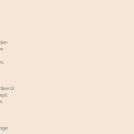
 den
re
v,
øre til
cept
es
tage