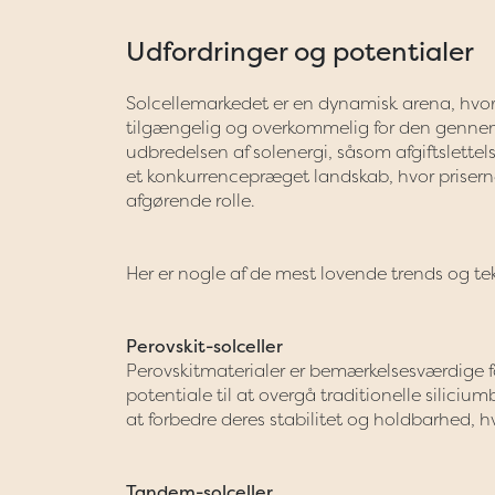
Udfordringer og potentialer
Solcellemarkedet er en dynamisk arena, hvor
tilgængelig og overkommelig for den gennemsn
udbredelsen af solenergi, såsom afgiftslettels
et konkurrencepræget landskab, hvor priserne
afgørende rolle.
Her er nogle af de mest lovende trends og tek
Perovskit-solceller
Perovskitmaterialer er bemærkelsesværdige fo
potentiale til at overgå traditionelle silici
at forbedre deres stabilitet og holdbarhed, h
Tandem-solceller