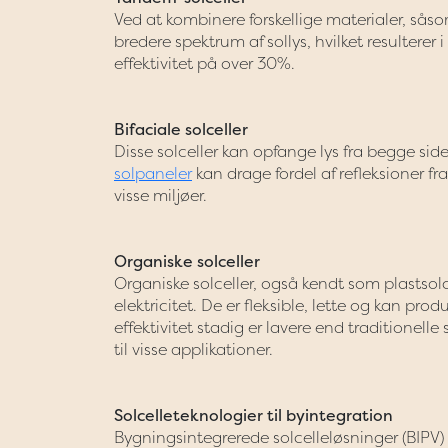
Ved at kombinere forskellige materialer, såso
bredere spektrum af sollys, hvilket resulterer 
effektivitet på over 30%.
Bifaciale solceller
Disse solceller kan opfange lys fra begge sid
solpaneler
kan drage fordel af refleksioner fra
visse miljøer.
Organiske solceller
Organiske solceller, også kendt som plastsolcel
elektricitet. De er fleksible, lette og kan pro
effektivitet stadig er lavere end traditionelle
til visse applikationer.
Solcelleteknologier til byintegration
Bygningsintegrerede solcelleløsninger (BIPV) 