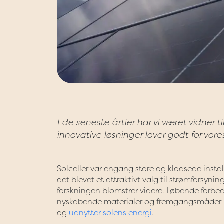
I de seneste årtier har vi været vidner 
innovative løsninger lover godt for vor
Solceller var engang store og klodsede insta
det blevet et attraktivt valg til strømforsyni
forskningen blomstrer videre. Løbende forbed
nyskabende materialer og fremgangsmåder ha
og
udnytter solens energi
.