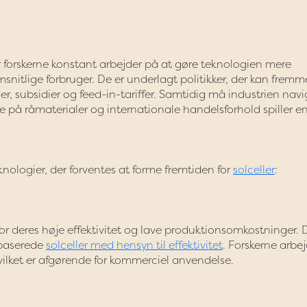
 forskerne konstant arbejder på at gøre teknologien mere
itlige forbruger. De er underlagt politikker, der kan fremm
er, subsidier og feed-in-tariffer. Samtidig må industrien navi
 på råmaterialer og internationale handelsforhold spiller e
nologier, der forventes at forme fremtiden for
solceller
:
r deres høje effektivitet og lave produktionsomkostninger. 
umbaserede
solceller med hensyn til effektivitet
. Forskerne arbe
vilket er afgørende for kommerciel anvendelse.