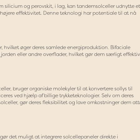
m silicium og perovskit, i lag, kan tandemsolceller udnytte e
i højere effektivitet. Denne teknologi har potentiale til at nå
er, hvilket øger deres samlede energiproduktion. Bifaciale
 jorden eller andre overflader, hvilket gør dem særligt effektiv
ler, bruger organiske molekyler til at konvertere sollys til
duceres ved hjælp af billige trykketeknologier. Selv om deres
 solceller, gør deres fleksibilitet og lave omkostninger dem att
gør det muligt at integrere solcellepaneler direkte i