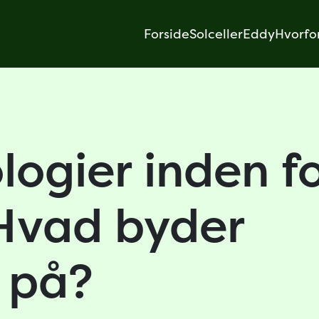
Forside
Solceller
Eddy
Hvorfo
logier inden f
 Hvad byder
 på?