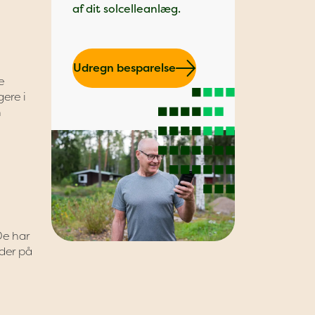
af dit solcelleanlæg.
Udregn besparelse
e
gere i
n
De har
jder på