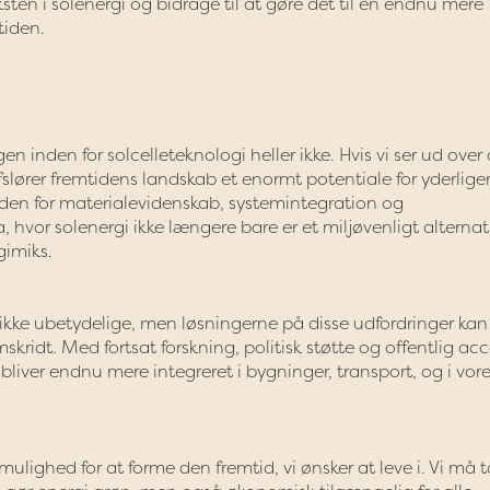
sten i solenergi og bidrage til at gøre det til en endnu mere
tiden.
gen inden for solcelleteknologi heller ikke. Hvis vi ser ud over
slører fremtidens landskab et enormt potentiale for yderlige
den for materialevidenskab, systemintegration og
, hvor solenergi ikke længere bare er et miljøvenligt alternati
imiks.
r ikke ubetydelige, men løsningerne på disse udfordringer kan f
idt. Med fortsat forskning, politisk støtte og offentlig ac
i bliver endnu mere integreret i bygninger, transport, og i vor
lighed for at forme den fremtid, vi ønsker at leve i. Vi må 