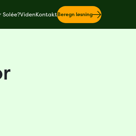
r Solée?
Viden
Kontakt
Beregn løsning
or