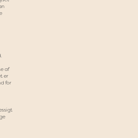
kan
e
.
e af
t er
d for
æssigt
ige