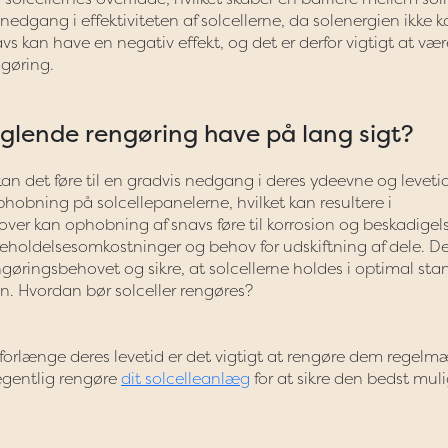
nedgang i effektiviteten af solcellerne, da solenergien ikke 
s kan have en negativ effekt, og det er derfor vigtigt at vær
gøring.
glende rengøring have på lang sigt?
kan det føre til en gradvis nedgang i deres ydeevne og levetid
hobning på solcellepanelerne, hvilket kan resultere i
ver kan ophobning af snavs føre til korrosion og beskadigels
geholdelsesomkostninger og behov for udskiftning af dele. De
ringsbehovet og sikre, at solcellerne holdes i optimal stan
on. Hvordan bør solceller rengøres?
g forlænge deres levetid er det vigtigt at rengøre dem regelm
gentlig rengøre
dit solcelleanlæg
for at sikre den bedst mul