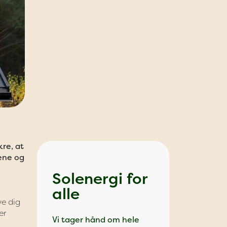
kre, at
rene og
Solenergi for
alle
ve dig
er
Vi tager hånd om hele