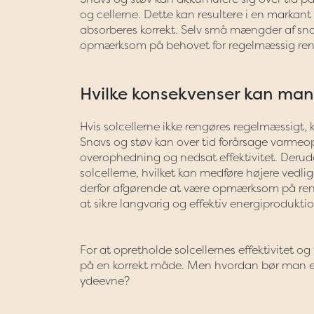
og cellerne. Dette kan resultere i en markant 
absorberes korrekt. Selv små mængder af snav
opmærksom på behovet for regelmæssig ren
Hvilke konsekvenser kan man
Hvis solcellerne ikke rengøres regelmæssigt, 
Snavs og støv kan over tid forårsage varmeop
overophedning og nedsat effektivitet. Derudo
solcellerne, hvilket kan medføre højere vedli
derfor afgørende at være opmærksom på rengø
at sikre langvarig og effektiv energiprodukti
For at opretholde solcellernes effektivitet o
på en korrekt måde. Men hvordan bør man e
ydeevne?