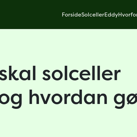
Forside
Solceller
Eddy
Hvorfo
skal solceller
 og hvordan gø