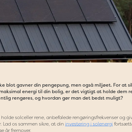
ikke blot gavner din pengepung, men også miljøet. For at si
maksimal energi til din bolig, er det vigtigt at holde dem 
gentlig rengøres, og hvordan gør man det bedst muligt?
at holde solceller rene, anbefalede rengøringsfrekvenser og gi
er. Lad os sammen sikre, at din
investering i solenergi
fortsætt
e år fremover.