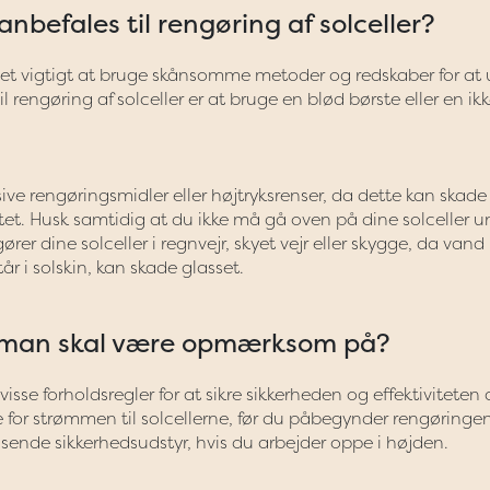
nbefales til rengøring af solceller?
r det vigtigt at bruge skånsomme metoder og redskaber for a
 rengøring af solceller er at bruge en blød børste eller en ik
ve rengøringsmidler eller højtryksrenser, da dette kan skade
itet. Husk samtidig at du ikke må gå oven på dine solceller u
er dine solceller i regnvejr, skyet vejr eller skygge, da van
r i solskin, kan skade glasset.
r, man skal være opmærksom på?
visse forholdsregler for at sikre sikkerheden og effektiviteten 
e for strømmen til solcellerne, før du påbegynder rengøringe
nde sikkerhedsudstyr, hvis du arbejder oppe i højden.