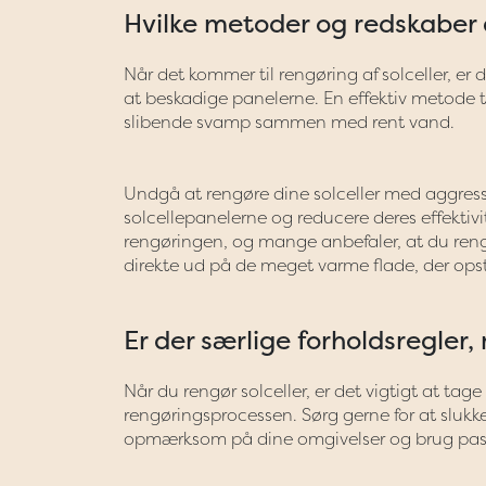
Hvilke metoder og redskaber a
Når det kommer til rengøring af solceller, e
at beskadige panelerne. En effektiv metode til
slibende svamp sammen med rent vand.
Undgå at rengøre dine solceller med aggressi
solcellepanelerne og reducere deres effektiv
rengøringen, og mange anbefaler, at du rengør
direkte ud på de meget varme flade, der opstå
Er der særlige forholdsregle
Når du rengør solceller, er det vigtigt at tage 
rengøringsprocessen. Sørg gerne for at slukk
opmærksom på dine omgivelser og brug passe