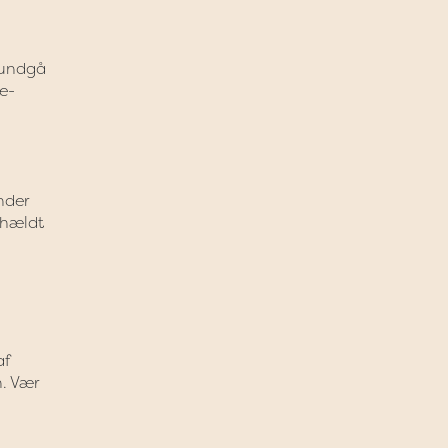
t undgå
ke-
nder
d hældt
af
n. Vær