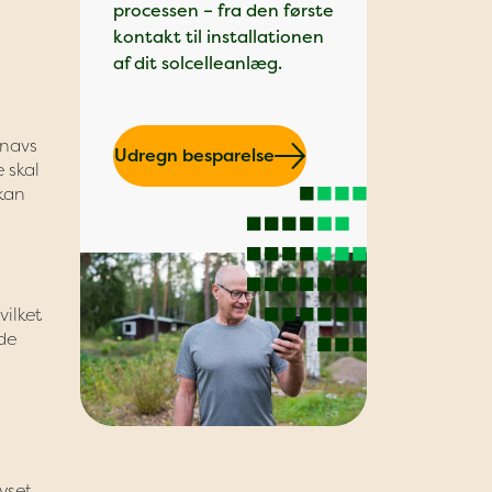
processen – fra den første
kontakt til installationen
af dit solcelleanlæg.
snavs
Udregn besparelse
e skal
 kan
vilket
lde
yset