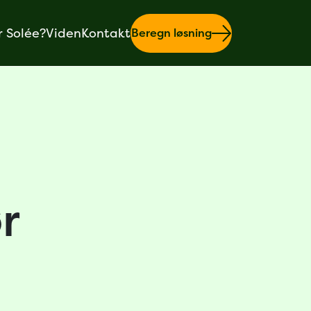
r Solée?
Viden
Kontakt
Beregn løsning
r