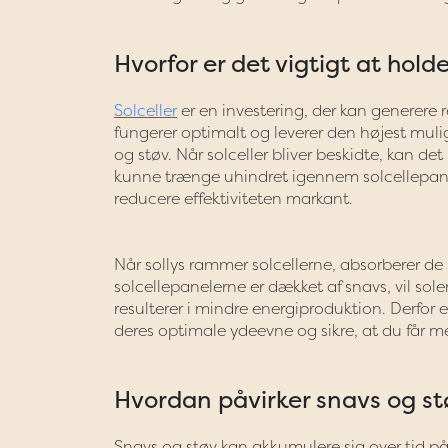
Hvorfor er det vigtigt at holde
Solceller
er en investering, der kan generere 
fungerer optimalt og leverer den højest mulig
og støv. Når solceller bliver beskidte, kan de
kunne trænge uhindret igennem solcellepanele
reducere effektiviteten markant.
Når sollys rammer solcellerne, absorberer de 
solcellepanelerne er dækket af snavs, vil solens
resulterer i mindre energiproduktion. Derfor e
deres optimale ydeevne og sikre, at du får mes
Hvordan påvirker snavs og stø
Snavs og støv kan akkumulere sig over tid på 