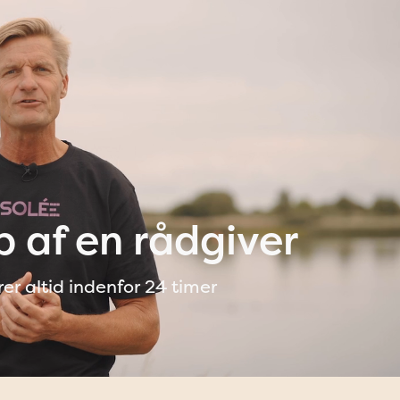
p af en rådgiver
rer altid indenfor 24 timer