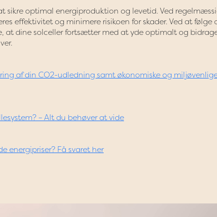
 at sikre optimal energiproduktion og levetid. Ved regelmæss
es effektivitet og minimere risikoen for skader. Ved at følge 
, at dine solceller fortsætter med at yde optimalt og bidrage 
ver.
cering af din CO2-udledning samt økonomiske og miljøvenlig
llesystem? – Alt du behøver at vide
e energipriser? Få svaret her