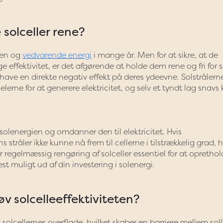
 solceller rene?
ren og
vedvarende energi
i mange år. Men for at sikre, at de
e effektivitet, er det afgørende at holde dem rene og fri for 
t have en direkte negativ effekt på deres ydeevne. Solstrålern
rne for at generere elektricitet, og selv et tyndt lag snavs
solenergien og omdanner den til elektricitet. Hvis
 stråler ikke kunne nå frem til cellerne i tilstrækkelig grad, h
r regelmæssig rengøring af solceller essentiel for at opretho
t muligt ud af din investering i solenergi.
v solcelleeffektiviteten?
solcellernes overflade, hvilket skaber en barriere mellem soll