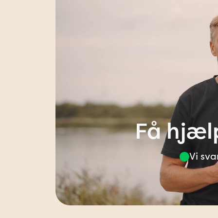
Få hjæl
Vi sva