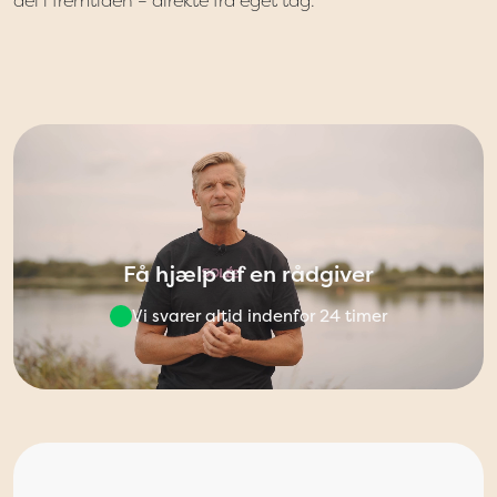
del i fremtiden – direkte fra eget tag.
Få hjælp af en rådgiver
Vi svarer altid indenfor 24 timer