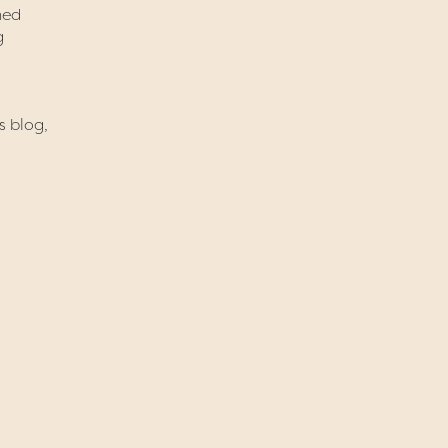
med
g
s blog,