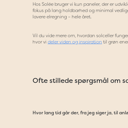
Hos Solée bruger vi kun paneler, der er udvikle
fokus på lang holdbarhed og minimal vedlige
lavere elregning – hele året.
Vil du vide mere om, hvordan solceller fung
hvor vi
deler viden og inspiration
til grøn ener
Ofte stillede spørgsmål om so
Hvor lang tid går der, fra jeg siger ja, til an