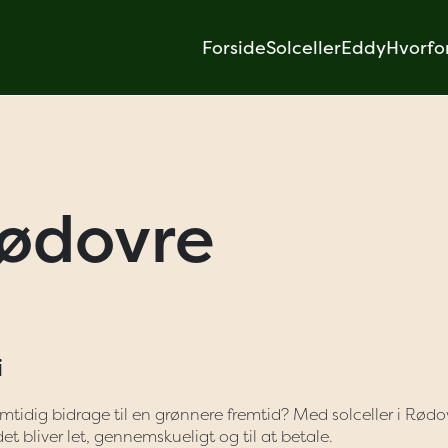
Forside
Solceller
Eddy
Hvorfo
Rødovre
i
tidig bidrage til en grønnere fremtid? Med solceller i Rødov
et bliver let, gennemskueligt og til at betale.