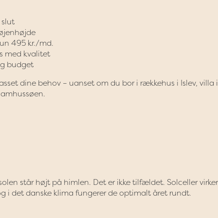
 slut
i øjenhøjde
 kun 495 kr./md.
 med kvalitet
 og budget
passet dine behov – uanset om du bor i rækkehus i Islev, villa i
å Damhussøen.
solen står højt på himlen. Det er ikke tilfældet. Solceller virke
og i det danske klima fungerer de optimalt året rundt.