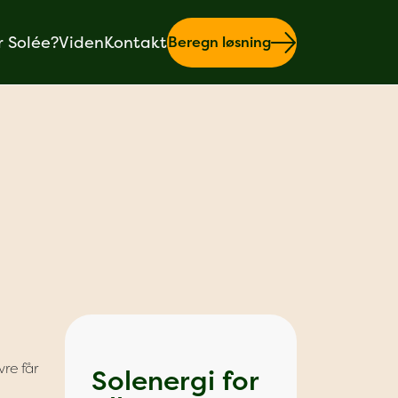
r Solée?
Viden
Kontakt
Beregn løsning
re får
Solenergi for