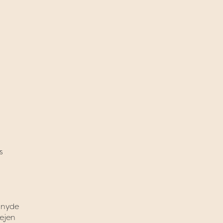
s
 nyde
vejen