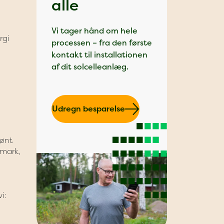
alle
Vi tager hånd om hele
rgi
processen – fra den første
kontakt til installationen
af dit solcelleanlæg.
Udregn besparelse
rønt
nmark,
i: