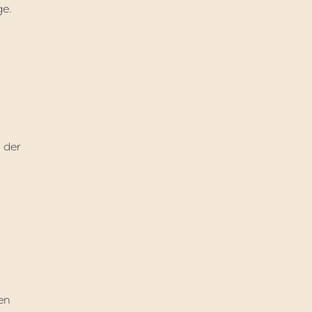
ge.
 der
en