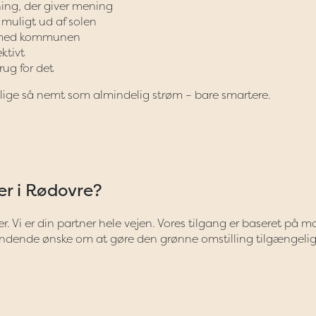
ning, der giver mening
muligt ud af solen
t med kommunen
ktivt
rug for det
e lige så nemt som almindelig strøm – bare smartere.
ler i Rødovre?
er. Vi er din partner hele vejen. Vores tilgang er baseret på 
ndende ønske om at gøre den grønne omstilling tilgængelig