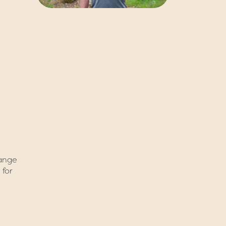
mange
 for