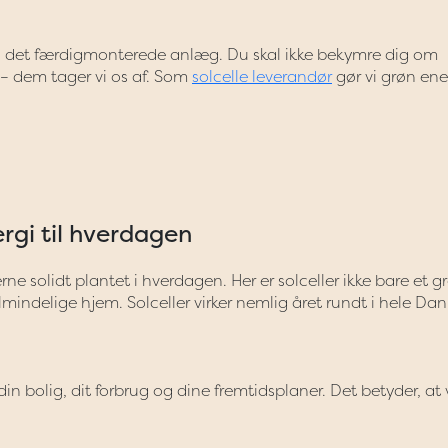
 til det færdigmonterede anlæg. Du skal ikke bekymre dig om
er – dem tager vi os af. Som
solcelle leverandør
gør vi grøn ene
rgi til hverdagen
 solidt plantet i hverdagen. Her er solceller ikke bare et g
almindelige hjem. Solceller virker nemlig året rundt i hele Da
in bolig, dit forbrug og dine fremtidsplaner. Det betyder, at v