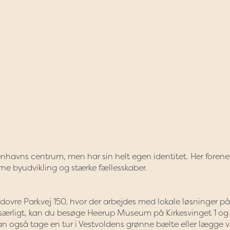
benhavns centrum, men har sin helt egen identitet. Her forene
e byudvikling og stærke fællesskaber.
ovre Parkvej 150, hvor der arbejdes med lokale løsninger på
t særligt, kan du besøge Heerup Museum på Kirkesvinget 1 og
kan også tage en tur i Vestvoldens grønne bælte eller lægge 