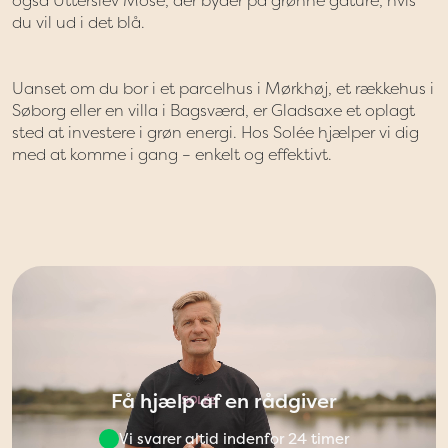
også Utterslev Mose, der byder på grønne gåture, hvis
du vil ud i det blå.
Uanset om du bor i et parcelhus i Mørkhøj, et rækkehus i
Søborg eller en villa i Bagsværd, er Gladsaxe et oplagt
sted at investere i grøn energi. Hos Solée hjælper vi dig
med at komme i gang – enkelt og effektivt.
Få hjælp af en rådgiver
Vi svarer altid indenfor 24 timer