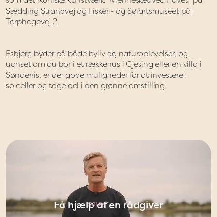
som det ikoniske kunstværk “Mennesket ved Havet” på
Sædding Strandvej og Fiskeri- og Søfartsmuseet på
Tarphagevej 2.
Esbjerg byder på både byliv og naturoplevelser, og
uanset om du bor i et rækkehus i Gjesing eller en villa i
Sønderris, er der gode muligheder for at investere i
solceller og tage del i den grønne omstilling.
Få hjælp af en rådgiver