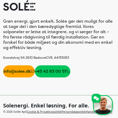
Grøn energi, gjort enkelt. Solée gør det muligt for alle
at tage del i den bæredygtige fremtid. Vores
solpaneler er lette at integrere, og vi sørger for alt –
fra første rådgivning til færdig installation. Gør en
forskel for både miljøet og din økonomi med en enkel
og effektiv løsning.
Krondalvej 9A 2610 Rødovre
CVR. 44133083
info@solee.dk
+45 42 83 00 51
Solenergi. Enkel løsning. For alle.
©
2026
Solée ApS
Cookie & Privatlivspolitik
Persondatapolitik
Handelsbetingelser